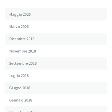
Maggio 2026
Marzo 2026
Dicembre 2018
Novembre 2018
Settembre 2018
Luglio 2018
Giugno 2018
Gennaio 2018