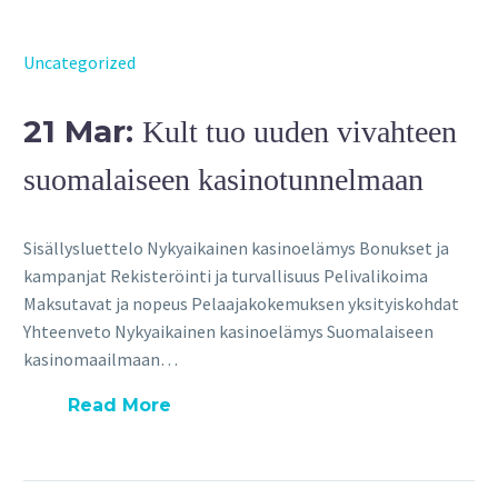
Uncategorized
21 Mar:
Kult tuo uuden vivahteen
suomalaiseen kasinotunnelmaan
Sisällysluettelo Nykyaikainen kasinoelämys Bonukset ja
kampanjat Rekisteröinti ja turvallisuus Pelivalikoima
Maksutavat ja nopeus Pelaajakokemuksen yksityiskohdat
Yhteenveto Nykyaikainen kasinoelämys Suomalaiseen
kasinomaailmaan…
Read More