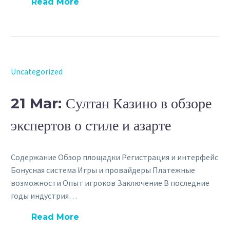
Read More
Uncategorized
21 Mar:
Cултан Казино в обзоре
экспертов о стиле и азарте
Содержание Обзор площадки Регистрация и интерфейс
Бонусная система Игры и провайдеры Платежные
возможности Опыт игроков Заключение В последние
годы индустрия…
Read More