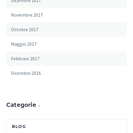
Dicembre 2017
Novembre 2017
Ottobre 2017
Maggio 2017
Febbraio 2017
Dicembre 2016
Categorie
BLOG