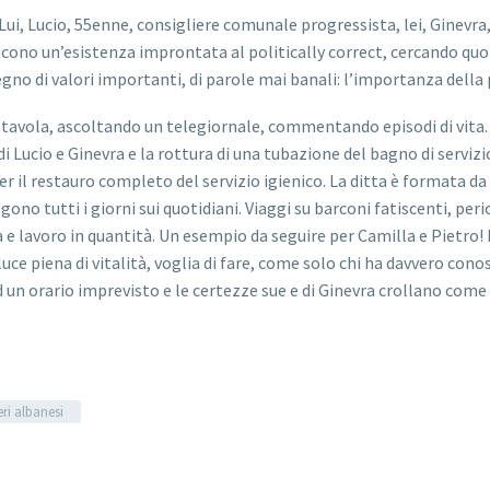
 Lui, Lucio, 55enne, consigliere comunale progressista, lei, Ginevr
ducono un’esistenza improntata al politically correct, cercando quo
egno di valori importanti, di parole mai banali: l’importanza della p
 a tavola, ascoltando un telegiornale, commentando episodi di vit
 Lucio e Ginevra e la rottura di una tubazione del bagno di servizi
r il restauro completo del servizio igienico. La ditta è formata da d
ggono tutti i giorni sui quotidiani. Viaggi su barconi fatiscenti, pe
a e lavoro in quantità. Un esempio da seguire per Camilla e Pietro
 luce piena di vitalità, voglia di fare, come solo chi ha davvero co
 orario imprevisto e le certezze sue e di Ginevra crollano come u
eri albanesi