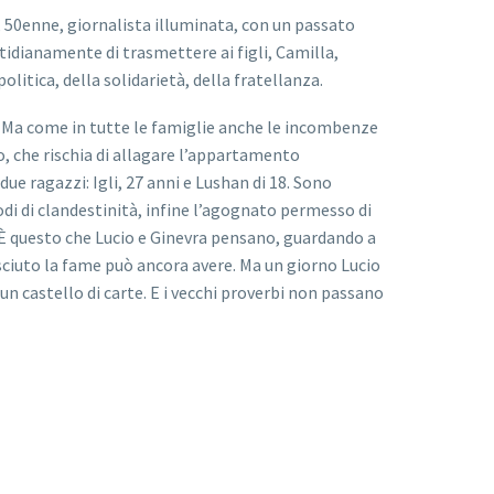
a, 50enne, giornalista illuminata, con un passato
tidianamente di trasmettere ai figli, Camilla,
olitica, della solidarietà, della fratellanza.
a. Ma come in tutte le famiglie anche le incombenze
o, che rischia di allagare l’appartamento
ue ragazzi: Igli, 27 anni e Lushan di 18. Sono
riodi di clandestinità, infine l’agognato permesso di
! È questo che Lucio e Ginevra pensano, guardando a
nosciuto la fame può ancora avere. Ma un giorno Lucio
n castello di carte. E i vecchi proverbi non passano