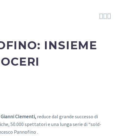



OFINO
: INSIEME
OCERI
i
Gianni Clementi,
reduce dal grande successo di
liche, 50.000 spettatori e una lunga serie di “sold-
ancesco Pannofino .