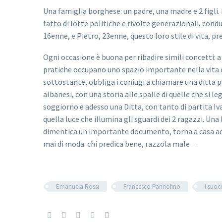
Una famiglia borghese: un padre, una madre e 2 figli.
fatto di lotte politiche e rivolte generazionali, con
16enne, e Pietro, 23enne, questo loro stile di vita, pr
Ogni occasione è buona per ribadire simili concetti:
pratiche occupano uno spazio importante nella vita di
sottostante, obbliga i coniugi a chiamare una ditta pe
albanesi, con una storia alle spalle di quelle che si le
soggiorno e adesso una Ditta, con tanto di partita Iv
quella luce che illumina gli sguardi dei 2 ragazzi. Una
dimentica un importante documento, torna a casa ad un
mai di moda: chi predica bene, razzola male…
Emanuela Rossi
Francesco Pannofino
I suoc