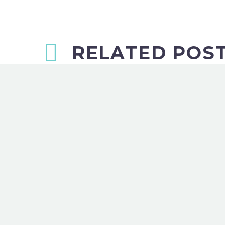
RELATED POS
I Suoceri Albanesi
25 Feb 2017